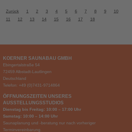
Zurück
1
2
3
4
5
6
7
8
9
10
11
12
13
14
15
16
17
18
KOERNER SAUNABAU GMBH
Ebingertalstraße 54
72459 Albstadt-Lautlingen
Deutschland
Telefon: +49 (0)7431-9714864
ÖFFNUNGSZEITEN UNSERES
AUSSTELLUNGSSTUDIOS
Dienstag bis Freitag: 10:00 – 17:00 Uhr
Samstag: 10:00 – 14:00 Uhr
Saunaplanung und -beratung nur nach vorheriger
Terminvereinbarung.