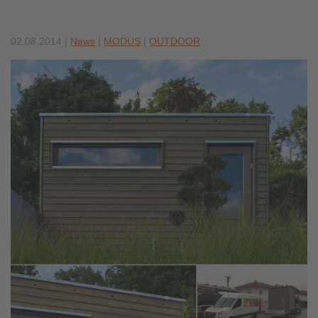
02.08.2014
|
News
|
MODUS
|
OUTDOOR