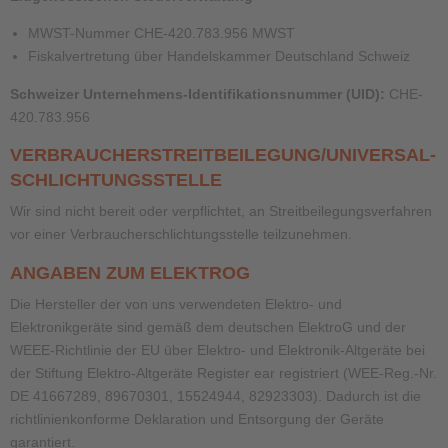
MWST-Nummer CHE-420.783.956 MWST
Fiskalvertretung über Handelskammer Deutschland Schweiz
Schweizer Unternehmens-Identifikationsnummer (UID):
CHE-
420.783.956
VERBRAUCHER­STREIT­BEILEGUNG/UNIVERSAL­
SCHLICHTUNGS­STELLE
Wir sind nicht bereit oder verpflichtet, an Streitbeilegungsverfahren
vor einer Verbraucherschlichtungsstelle teilzunehmen.
ANGABEN ZUM ELEKTROG
Die Hersteller der von uns verwendeten Elektro- und
Elektronikgeräte sind gemäß dem deutschen ElektroG und der
WEEE-Richtlinie der EU über Elektro- und Elektronik-Altgeräte bei
der Stiftung Elektro-Altgeräte Register ear registriert (WEE-Reg.-Nr.
DE 41667289, 89670301, 15524944, 82923303). Dadurch ist die
richtlinienkonforme Deklaration und Entsorgung der Geräte
garantiert.