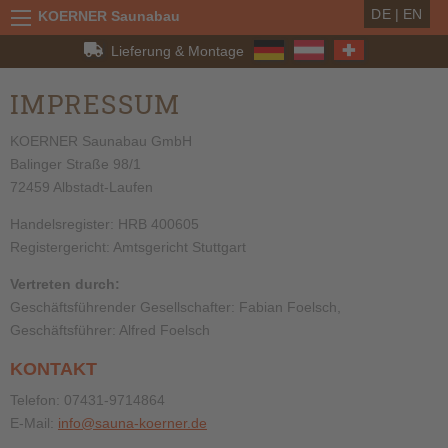
DE
|
EN
KOERNER Saunabau
Lieferung & Montage
IMPRESSUM
KOERNER Saunabau GmbH
Balinger Straße 98/1
72459 Albstadt-Laufen
Handelsregister: HRB 400605
Registergericht: Amtsgericht Stuttgart
Vertreten durch:
Geschäftsführender Gesellschafter: Fabian Foelsch,
Geschäftsführer: Alfred Foelsch
KONTAKT
Telefon: 07431-9714864
E-Mail:
info@sauna-koerner.de